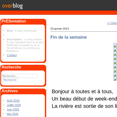
PrÉSentation
<< Dim
23 janvier 2021
Blog
: le blog chestrolais
Fin de la semaine
Description
: Le blog retrace
le plus régulièrement et le plus
fidèlement possible la vie à
Neufchâteau (Luxembourg-
Belgique).
Contact
Recherche
Bonjour à toutes et à tous,
Archives
Un beau début de week-en
Août 2026
La rivière est sortie de son li
Juillet 2026
Juin 2026
Mai 2026