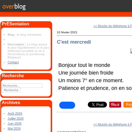
PrÉSentation
<< Musée du téléphone à Pe
10 février 2021
Blog
: le blog chestrolais
C'est mercredi
Description
: Le blog retrace
le plus régulièrement et le plus
fidèlement possible la vie à
Neufchâteau (Luxembourg-
Belgique).
Contact
Bonjour tout le monde
Une journée bien froide
Recherche
Un moins 7° en ce moment.
Patience et prudence, on en sor
Archives
Rep
Août 2026
Juillet 2026
Juin 2026
<< Musée du téléphone à Pe
Mai 2026