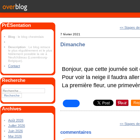
PrÉSentation
<< Stages de 
7 février 2021
Blog
: le blog chestrolais
Dimanche
Description
: Le blog retrace
le plus régulièrement et le plus
fidèlement possible la vie à
Neufchâteau (Luxembourg-
Belgique).
Contact
Bonjour, que cette journée soit
Pour voir la neige il faudra aller
Recherche
La première fleur, une primevè
Rep
Archives
Août 2026
<< Stages de 
Juillet 2026
Juin 2026
commentaires
Mai 2026