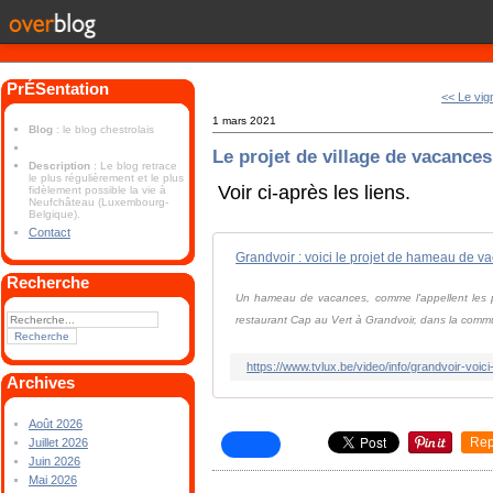
PrÉSentation
<< Le vig
1 mars 2021
Blog
: le blog chestrolais
Le projet de village de vacances
Description
: Le blog retrace
le plus régulièrement et le plus
Voir ci-après les liens.
fidèlement possible la vie à
Neufchâteau (Luxembourg-
Belgique).
Contact
Grandvoir : voici le projet de hameau de v
Recherche
Un hameau de vacances, comme l'appellent les prom
restaurant Cap au Vert à Grandvoir, dans la comm
https://www.tvlux.be/video/info/grandvoir-vo
Archives
Août 2026
Rep
Juillet 2026
Juin 2026
Mai 2026