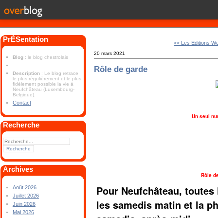
PrÉSentation
<< Les Editions We
20 mars 2021
Blog
: le blog chestrolais
Rôle de garde
Description
: Le blog retrace
le plus régulièrement et le plus
fidèlement possible la vie à
Neufchâteau (Luxembourg-
Belgique).
Contact
Un seul nu
Recherche
Archives
Rôle d
Pour Neufchâteau, toutes 
Août 2026
Juillet 2026
les samedis matin et la 
Juin 2026
Mai 2026