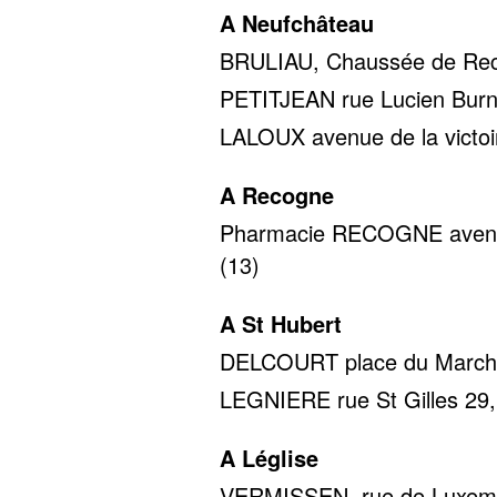
A Neufchâteau
BRULIAU, Chaussée de Reco
PETITJEAN rue Lucien Burno
LALOUX avenue de la victoir
A Recogne
Pharmacie RECOGNE avenue 
(13)
A St Hubert
DELCOURT place du Marché 
LEGNIERE rue St Gilles 29, 
A Léglise
VERMISSEN, rue de Luxembo