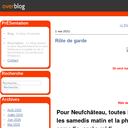
PrÉSentation
<< Pr
1 mai 2021
Blog
: le blog chestrolais
Rôle de garde
Description
: Le blog retrace
le plus régulièrement et le plus
fidèlement possible la vie à
Neufchâteau (Luxembourg-
Belgique).
Contact
Un seul nu
Recherche
Archives
Rôle d
Pour Neufchâteau, toutes 
Août 2026
Juillet 2026
les samedis matin et la 
Juin 2026
Mai 2026