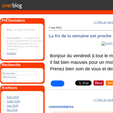
PrÉSentation
<< Rôle de gard
7 mai 2021
Blog
: le blog chestrolais
La fin de la semaine est proche
Description
: Le blog retrace
le plus régulièrement et le plus
fidèlement possible la vie à
Neufchâteau (Luxembourg-
Belgique).
Contact
Bonjour du vendredi à tout le 
Il fait bien mauvais pour un mo
Recherche
Prenez bien soin de vous et de
Rep
Archives
Août 2026
<< Rôle de gard
Juillet 2026
Juin 2026
commentaires
Mai 2026