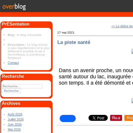
PrÉSentation
<< Le début de
17 mai 2021
Blog
: le blog chestrolais
La piste santé
Description
: Le blog retrace
le plus régulièrement et le plus
fidèlement possible la vie à
Neufchâteau (Luxembourg-
Belgique).
Contact
Dans un avenir proche, un nouv
santé autour du lac, inaugurée
Recherche
son temps. Il a été démonté et
Archives
Août 2026
Rep
Juillet 2026
Juin 2026
Mai 2026