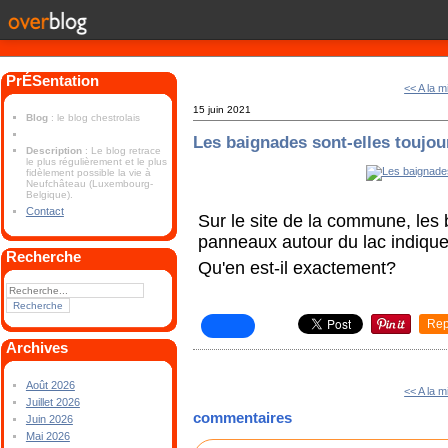
PrÉSentation
<< A la 
15 juin 2021
Blog
: le blog chestrolais
Les baignades sont-elles toujou
Description
: Le blog retrace
le plus régulièrement et le plus
fidèlement possible la vie à
Neufchâteau (Luxembourg-
Belgique).
Contact
Sur le site de la commune, les
panneaux autour du lac indiquen
Recherche
Qu'en est-il exactement?
Rep
Archives
Août 2026
<< A la 
Juillet 2026
commentaires
Juin 2026
Mai 2026