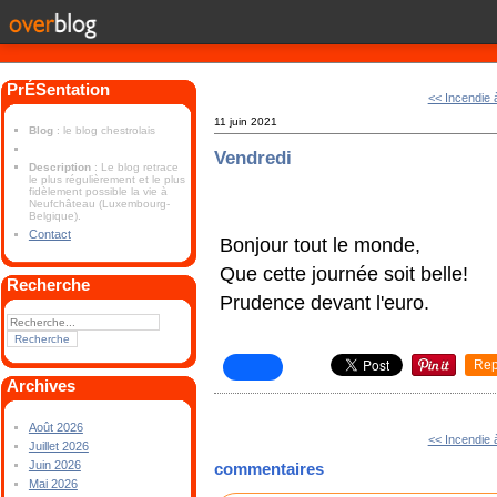
PrÉSentation
<< Incendie 
11 juin 2021
Blog
: le blog chestrolais
Vendredi
Description
: Le blog retrace
le plus régulièrement et le plus
fidèlement possible la vie à
Neufchâteau (Luxembourg-
Belgique).
Contact
Bonjour tout le monde,
Que cette journée soit belle!
Recherche
Prudence devant l'euro.
Rep
Archives
Août 2026
<< Incendie 
Juillet 2026
Juin 2026
commentaires
Mai 2026