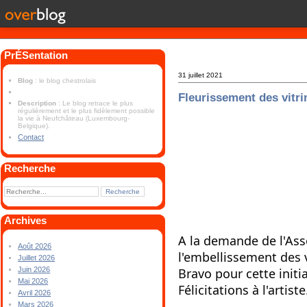
PrÉSentation
31 juillet 2021
Blog
: le blog chestrolais
Fleurissement des vitri
Description
: Le blog retrace le plus
régulièrement et le plus fidèlement possible
la vie à Neufchâteau (Luxembourg-
Belgique).
Contact
Recherche
Archives
A la demande de l'Ass
Août 2026
l'embellissement des v
Juillet 2026
Bravo pour cette initia
Juin 2026
Mai 2026
Félicitations à l'artiste
Avril 2026
Mars 2026