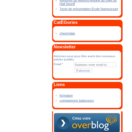
Réponse du Ministre Antoine au sujet du
Hall Sportif
Texte de présentation-Ecole Namoussart
CatÉGories
chestrolais
Newsletter
Abonnez-vous pour être averti des nouveaux
articles publiés.
Email
Liens
formation
compagnons batisseurs