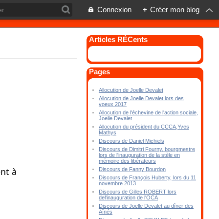
Connexion
+
Créer mon blog
Articles RÉCents
Pages
Allocution de Joelle Devalet
Allocution de Joelle Devalet lors des
voeux 2017
Allocution de l'échevine de l'action sociale,
Joelle Devalet
Allocution du président du CCCA,Yves
Mathys
Discours de Daniel Michiels
Discours de Dimitri Fourny, bourgmestre
lors de l'inauguration de la stèle en
mémoire des libérateurs
t à 
Discours de Fanny Bourdon
Discours de François Huberty, lors du 11
novembre 2013
Discours de Gilles ROBERT lors
del'inauguration de l'OCA
Discours de Joelle Devalet au dîner des
Aînés