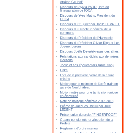
Arsène Geubel"
Discours de Sylvia PARDI, lors de
l'inauguration de l'OCA
Discours de Yves Mathy, Président du
CCCA
Discours du 21 juillet par Joelle DEVALET
Discours du Directeur général de la
commune
Discours du Président de l'Harmonie
Discours du Président Olivier Rigaux-Les
Joyeux Lurons
Discours Joëlle Devalet-repas des aînés.
Félicitations aux candidats aux dernières
élections
Joelle et ses épouvantails (allocution)
Links
Lors de la première pierre de la future
crèche
Motion pour le maintien de l'arrêt train en
gare de Neufchâteau
Motion votée pour une tarification unique
en électricité
Note de politique générale 2012-2018
Poème de Jacques Brel lu par Julie
LEDENT
Présentation du projet "FINGERFOOF"
Quatre pensionnés et allocution de la
Préfète
Réglement d'ordre intérieur