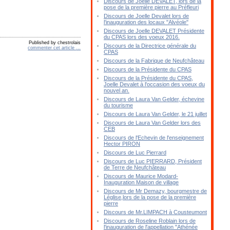
Discours de Joelle DEVALET, lors de la
pose de la première pierre au Préfleuri
Discours de Joelle Devalet lors de
l'inauguration des locaux "Alvéole"
Discours de Joelle DEVALET Présidente
du CPAS lors des voeux 2016.
Published by chestrolais
Discours de la Directrice générale du
commenter cet article
…
CPAS
Discours de la Fabrique de Neufchâteau
Discours de la Présidente du CPAS
Discours de la Présidente du CPAS,
Joelle Devalet à l'occasion des voeux du
nouvel an.
Discours de Laura Van Gelder, échevine
du tourisme
Discours de Laura Van Gelder, le 21 juillet
Discours de Laura Van Gelder lors des
CEB
Discours de l'Echevin de l'enseignement
Hector PIRON
Discours de Luc Pierrard
Discours de Luc PIERRARD, Président
de Terre de Neufchâteau
Discours de Maurice Modard-
Inauguration Maison de village
Discours de Mr Demazy, bourgmestre de
Léglise,lors de la pose de la première
pierre
Discours de Mr.LIMPACH à Cousteumont
Discours de Roseline Roblain lors de
l'inauguration de l'appellation "Athénée