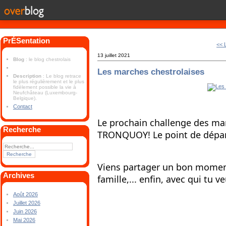
PrÉSentation
<< 
13 juillet 2021
Blog
: le blog chestrolais
Les marches chestrolaises
Description
: Le blog retrace
le plus régulièrement et le plus
fidèlement possible la vie à
Neufchâteau (Luxembourg-
Belgique).
Contact
Le prochain challenge des ma
Recherche
TRONQUOY! Le point de départ 
Viens partager un bon mome
Archives
famille,... enfin, avec qui tu v
Août 2026
Juillet 2026
Juin 2026
Mai 2026