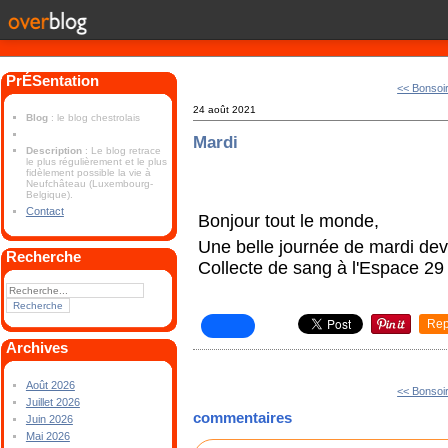
PrÉSentation
<< Bonsoi
24 août 2021
Blog
: le blog chestrolais
Mardi
Description
: Le blog retrace
le plus régulièrement et le plus
fidèlement possible la vie à
Neufchâteau (Luxembourg-
Belgique).
Contact
Bonjour tout le monde,
Une belle journée de mardi dev
Recherche
Collecte de sang à l'Espace 29
Rep
Archives
Août 2026
<< Bonsoi
Juillet 2026
commentaires
Juin 2026
Mai 2026