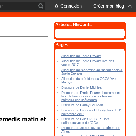
Connexion
+
Créer mon blog
Articles RÉCents
Pages
Allocution de Joelle Devalet
Allocution de Joelle Devalet lors des
voeux 2017
Allocution de l'échevine de l'action sociale,
Joelle Devalet
Allocution du président du CCCA,Yves
Mathys
Discours de Daniel Michiels
Discours de Dimitri Fourny, bourgmestre
lors de l'inauguration de la stèle en
mémoire des libérateurs
Discours de Fanny Bourdon
Discours de François Huberty, lors du 11
novembre 2013
samedis matin et
Discours de Gilles ROBERT lors
del'inauguration de l'OCA
Discours de Joelle Devalet au dîner des
Aînés