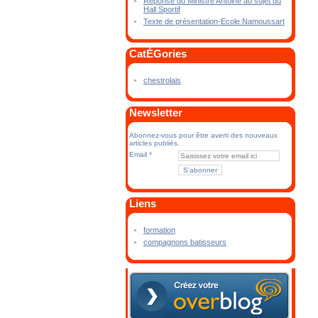
Réponse du Ministre Antoine au sujet du
Hall Sportif
Texte de présentation-Ecole Namoussart
CatÉGories
chestrolais
Newsletter
Abonnez-vous pour être averti des nouveaux
articles publiés.
Email
Liens
formation
compagnons batisseurs