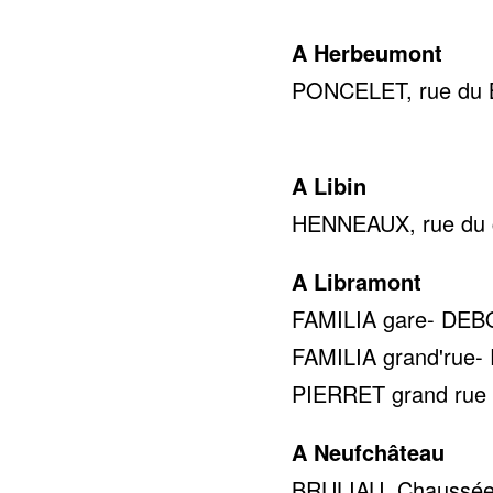
A Herbeumont
PONCELET, rue du Br
0478 
A Libin
HENNEAUX, rue du c
A Libramont
FAMILIA gare- DEBOC
FAMILIA grand'rue- 
PIERRET grand rue 5
A Neufchâteau
BRULIAU, Chaussée 