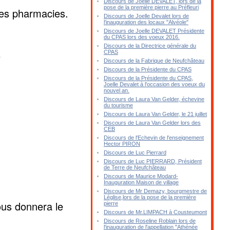
Discours de Joelle DEVALET, lors de la
pose de la première pierre au Préfleuri
res pharmacies.
Discours de Joelle Devalet lors de
l'inauguration des locaux "Alvéole"
Discours de Joelle DEVALET Présidente
du CPAS lors des voeux 2016.
Discours de la Directrice générale du
CPAS
T
Discours de la Fabrique de Neufchâteau
Discours de la Présidente du CPAS
Discours de la Présidente du CPAS,
Joelle Devalet à l'occasion des voeux du
nouvel an.
Discours de Laura Van Gelder, échevine
du tourisme
Discours de Laura Van Gelder, le 21 juillet
Discours de Laura Van Gelder lors des
CEB
Discours de l'Echevin de l'enseignement
Hector PIRON
Discours de Luc Pierrard
Discours de Luc PIERRARD, Président
de Terre de Neufchâteau
Discours de Maurice Modard-
Inauguration Maison de village
Discours de Mr Demazy, bourgmestre de
Léglise,lors de la pose de la première
ous donnera le
pierre
Discours de Mr.LIMPACH à Cousteumont
Discours de Roseline Roblain lors de
l'inauguration de l'appellation "Athénée