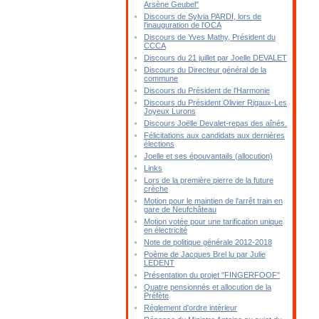
Arsène Geubel"
Discours de Sylvia PARDI, lors de
l'inauguration de l'OCA
Discours de Yves Mathy, Président du
CCCA
Discours du 21 juillet par Joelle DEVALET
Discours du Directeur général de la
commune
Discours du Président de l'Harmonie
Discours du Président Olivier Rigaux-Les
Joyeux Lurons
Discours Joëlle Devalet-repas des aînés.
Félicitations aux candidats aux dernières
élections
Joelle et ses épouvantails (allocution)
Links
Lors de la première pierre de la future
crèche
Motion pour le maintien de l'arrêt train en
gare de Neufchâteau
Motion votée pour une tarification unique
en électricité
Note de politique générale 2012-2018
Poème de Jacques Brel lu par Julie
LEDENT
Présentation du projet "FINGERFOOF"
Quatre pensionnés et allocution de la
Préfète
Réglement d'ordre intérieur