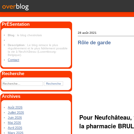
PrÉSentation
28 août 2021
Blog
: le blog chestrolais
Rôle de garde
Description
: Le blog retrace le plus
régulièrement et le plus fidèlement possible
la vie à Neufchâteau (Luxembourg-
Belgique).
Contact
Recherche
Archives
Août 2026
Juillet 2026
Pour Neufchâteau, 
Juin 2026
Mai 2026
la pharmacie BRUL
Avril 2026
Mars 2026