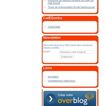
Réponse du Ministre Antoine au sujet du
Hall Sportif
Texte de présentation-Ecole Namoussart
CatÉGories
chestrolais
Newsletter
Abonnez-vous pour être averti des nouveaux
articles publiés.
Email
Liens
formation
compagnons batisseurs