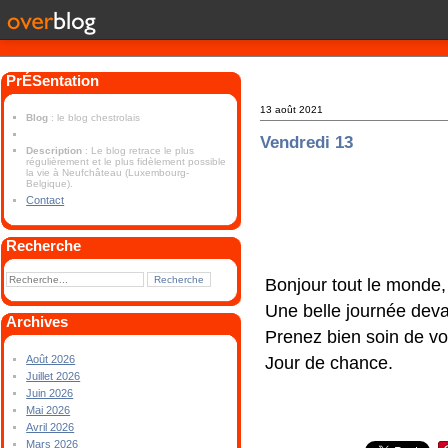
PrÉSentation
13 août 2021
Blog
: le blog chestrolais
Vendredi 13
Description
: Le blog retrace le plus
régulièrement et le plus fidèlement possible
la vie à Neufchâteau (Luxembourg-
Belgique).
Contact
Recherche
Bonjour tout le monde,
Une belle journée dev
Archives
Prenez bien soin de vo
Jour de chance.
Août 2026
Juillet 2026
Juin 2026
Mai 2026
Avril 2026
Mars 2026