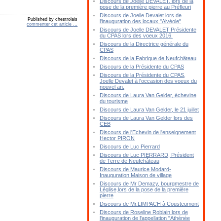
Discours de Joelle DEVALET, lors de la
pose de la première pierre au Préfleuri
Discours de Joelle Devalet lors de
Published by chestrolais
l'inauguration des locaux "Alvéole"
commenter cet article
…
Discours de Joelle DEVALET Présidente
du CPAS lors des voeux 2016.
Discours de la Directrice générale du
CPAS
Discours de la Fabrique de Neufchâteau
Discours de la Présidente du CPAS
Discours de la Présidente du CPAS,
Joelle Devalet à l'occasion des voeux du
nouvel an.
Discours de Laura Van Gelder, échevine
du tourisme
Discours de Laura Van Gelder, le 21 juillet
Discours de Laura Van Gelder lors des
CEB
Discours de l'Echevin de l'enseignement
Hector PIRON
Discours de Luc Pierrard
Discours de Luc PIERRARD, Président
de Terre de Neufchâteau
Discours de Maurice Modard-
Inauguration Maison de village
Discours de Mr Demazy, bourgmestre de
Léglise,lors de la pose de la première
pierre
Discours de Mr.LIMPACH à Cousteumont
Discours de Roseline Roblain lors de
l'inauguration de l'appellation "Athénée