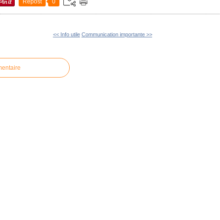
Repost
0
<< Info utile
Communication importante >>
mentaire