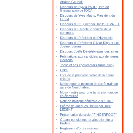
Arsène Geubel"
Discours de Sylvia PARDI, lors de
l'inauguration de l'OCA
Discours de Yves Mathy, Président du
CCCA
Discours du 21 juillet par Joelle DEVALET
Discours du Directeur général de la
commune
Discours du Président de l'Harmonie
Discours du Président Olivier Rigaux-Les
Joyeux Lurons
Discours Joëlle Devalet-repas des aînés.
Félicitations aux candidats aux dernières
élections
Joelle et ses épouvantails (allocution)
Links
Lors de la première pierre de la future
crèche
Motion pour le maintien de l'arrêt train en
gare de Neufchâteau
Motion votée pour une tarification unique
en électricité
Note de politique générale 2012-2018
Poème de Jacques Brel lu par Julie
LEDENT
Présentation du projet "FINGERFOOF"
Quatre pensionnés et allocution de la
Préfète
Réglement d'ordre intérieur