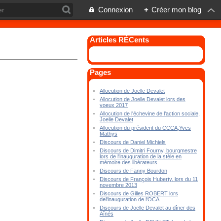
Connexion
+
Créer mon blog
Articles RÉCents
Pages
Allocution de Joelle Devalet
Allocution de Joelle Devalet lors des
voeux 2017
Allocution de l'échevine de l'action sociale,
Joelle Devalet
Allocution du président du CCCA,Yves
Mathys
Discours de Daniel Michiels
Discours de Dimitri Fourny, bourgmestre
lors de l'inauguration de la stèle en
mémoire des libérateurs
Discours de Fanny Bourdon
Discours de François Huberty, lors du 11
novembre 2013
Discours de Gilles ROBERT lors
del'inauguration de l'OCA
Discours de Joelle Devalet au dîner des
Aînés