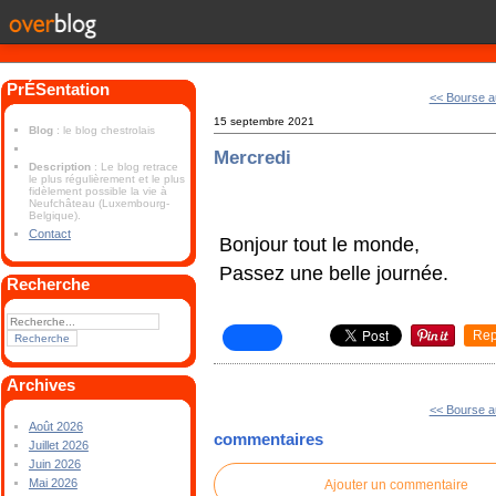
PrÉSentation
<< Bourse a
15 septembre 2021
Blog
: le blog chestrolais
Mercredi
Description
: Le blog retrace
le plus régulièrement et le plus
fidèlement possible la vie à
Neufchâteau (Luxembourg-
Belgique).
Contact
Bonjour tout le monde,
Passez une belle journée.
Recherche
Rep
Archives
<< Bourse a
Août 2026
commentaires
Juillet 2026
Juin 2026
Mai 2026
Ajouter un commentaire