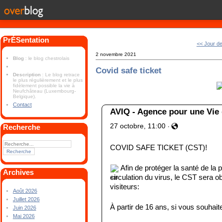
PrÉSentation
<< Jour de
2 novembre 2021
Blog
: le blog chestrolais
Covid safe ticket
Description
: Le blog retrace
le plus régulièrement et le plus
fidèlement possible la vie à
Neufchâteau (Luxembourg-
Belgique).
Contact
AVIQ - Agence pour une Vie 
2
7
o
c
t
o
b
r
e
,
1
1
:
0
0
·
Recherche
0
u
S
o
n
4
6
5
2
l
6
e
c
l
d
g
a
COVID SAFE TICKET (CST)! 
 Afin de protéger la santé de la 
Archives
circulation du virus, le CST sera obl
visiteurs:
Août 2026
Juillet 2026
À partir de 16 ans, si vous souhait
Juin 2026
Mai 2026