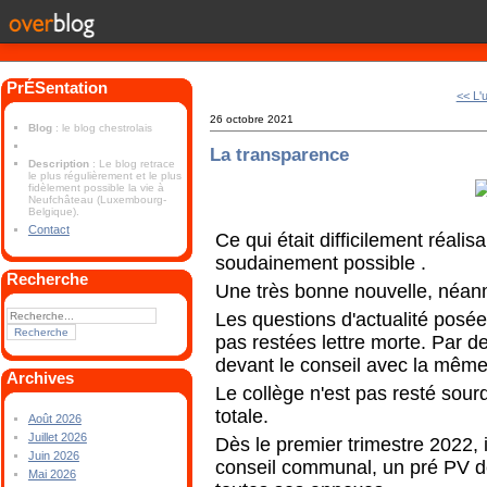
PrÉSentation
<< L'
26 octobre 2021
Blog
: le blog chestrolais
La transparence
Description
: Le blog retrace
le plus régulièrement et le plus
fidèlement possible la vie à
Neufchâteau (Luxembourg-
Belgique).
Contact
Ce qui était difficilement réali
soudainement possible .
Recherche
Une très bonne nouvelle, néan
Les questions d'actualité posé
pas restées lettre morte. Par d
devant le conseil avec la même
Archives
Le collège n'est pas resté sour
totale.
Août 2026
Juillet 2026
Dès le premier trimestre 2022, i
Juin 2026
conseil communal, un pré PV de
Mai 2026