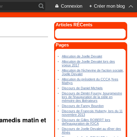
Connexion
+
Créer mon blog
Articles RÉCents
Pages
Allocution de Joelle Devalet
Allocution de Joelle Devalet lors des
voeux 2017
Allocution de l'échevine de l'action sociale,
Joelle Devalet
Allocution du président du CCCA,Yves
Mathys
Discours de Daniel Michiels
Discours de Dimitri Fourny, bourgmestre
lors de l'inauguration de la stèle en
mémoire des libérateurs
Discours de Fanny Bourdon
Discours de François Huberty, lors du 11
novembre 2013
samedis matin et
Discours de Gilles ROBERT lors
del'inauguration de l'OCA
Discours de Joelle Devalet au dîner des
Aînés