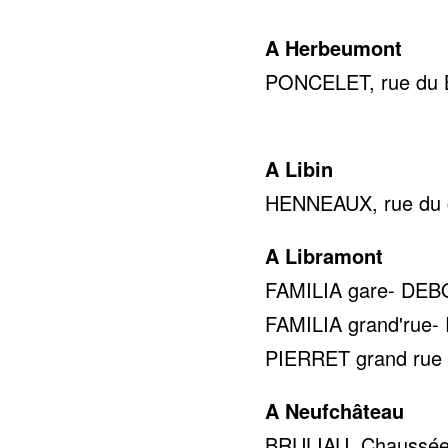
A Herbeumont
PONCELET, rue du Br
0478 
A Libin
HENNEAUX, rue du c
A Libramont
FAMILIA gare- DEBOC
FAMILIA grand'rue- 
PIERRET grand rue 5
A Neufchâteau
BRULIAU, Chaussée 