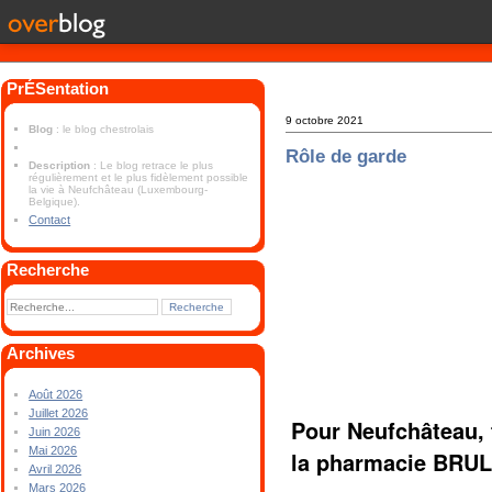
PrÉSentation
9 octobre 2021
Blog
: le blog chestrolais
Rôle de garde
Description
: Le blog retrace le plus
régulièrement et le plus fidèlement possible
la vie à Neufchâteau (Luxembourg-
Belgique).
Contact
Recherche
Archives
Août 2026
Juillet 2026
Pour Neufchâteau, 
Juin 2026
Mai 2026
la pharmacie BRUL
Avril 2026
Mars 2026