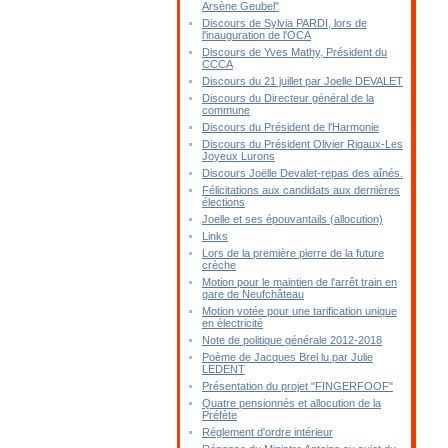
Arsène Geubel"
Discours de Sylvia PARDI, lors de
l'inauguration de l'OCA
Discours de Yves Mathy, Président du
CCCA
Discours du 21 juillet par Joelle DEVALET
Discours du Directeur général de la
commune
Discours du Président de l'Harmonie
Discours du Président Olivier Rigaux-Les
Joyeux Lurons
Discours Joëlle Devalet-repas des aînés.
Félicitations aux candidats aux dernières
élections
Joelle et ses épouvantails (allocution)
Links
Lors de la première pierre de la future
crèche
Motion pour le maintien de l'arrêt train en
gare de Neufchâteau
Motion votée pour une tarification unique
en électricité
Note de politique générale 2012-2018
Poème de Jacques Brel lu par Julie
LEDENT
Présentation du projet "FINGERFOOF"
Quatre pensionnés et allocution de la
Préfète
Réglement d'ordre intérieur