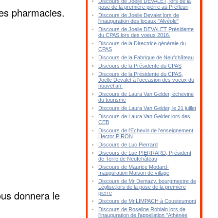
Discours de Joelle DEVALET, lors de la
pose de la première pierre au Préfleuri
res pharmacies.
Discours de Joelle Devalet lors de
l'inauguration des locaux "Alvéole"
Discours de Joelle DEVALET Présidente
du CPAS lors des voeux 2016.
Discours de la Directrice générale du
CPAS
Discours de la Fabrique de Neufchâteau
Discours de la Présidente du CPAS
Discours de la Présidente du CPAS,
Joelle Devalet à l'occasion des voeux du
nouvel an.
Discours de Laura Van Gelder, échevine
du tourisme
Discours de Laura Van Gelder, le 21 juillet
Discours de Laura Van Gelder lors des
CEB
Discours de l'Echevin de l'enseignement
Hector PIRON
Discours de Luc Pierrard
Discours de Luc PIERRARD, Président
de Terre de Neufchâteau
Discours de Maurice Modard-
Inauguration Maison de village
Discours de Mr Demazy, bourgmestre de
Léglise,lors de la pose de la première
ous donnera le
pierre
Discours de Mr.LIMPACH à Cousteumont
Discours de Roseline Roblain lors de
l'inauguration de l'appellation "Athénée