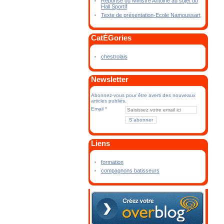
Réponse du Ministre Antoine au sujet du
Hall Sportif
Texte de présentation-Ecole Namoussart
CatÉGories
chestrolais
Newsletter
Abonnez-vous pour être averti des nouveaux
articles publiés.
Email
Liens
formation
compagnons batisseurs