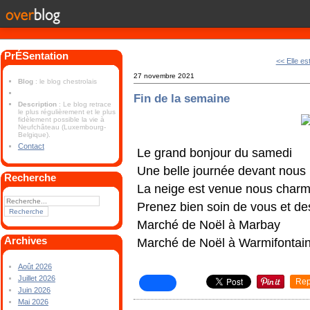
PrÉSentation
<< Elle est
27 novembre 2021
Blog
: le blog chestrolais
Fin de la semaine
Description
: Le blog retrace
le plus régulièrement et le plus
fidèlement possible la vie à
Neufchâteau (Luxembourg-
Belgique).
Contact
Le grand bonjour du samedi
Une belle journée devant nous
Recherche
La neige est venue nous charm
Prenez bien soin de vous et de
Marché de Noël à Marbay
Archives
Marché de Noël à Warmifontai
Août 2026
Juillet 2026
Rep
Juin 2026
Mai 2026