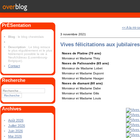
PrÉSentation
<< A la mi-
3 novembre 2021
Blog
: le blog chestrolais
Vives félicitations aux jubilaires
Description
: Le blog retrace
le plus régulièrement et le plus
Noces de Platine (70 ans)
fidèlement possible la vie à
Neufchâteau (Luxembourg-
Monsieur et Madame Thiry
Belgique).
Noces de Palissandre (65 ans)
Contact
Monsieur de Madame Lobet
Monsieur et Madame Dupont
Monsieur et Madame Haager
Recherche
Noces de diamant (60 ans)
Monsieur et Madame Dabe
Monsieur et Madame Gilis
Monsieur et Madame Louis
Archives
Août 2026
Juillet 2026
Juin 2026
Mai 2026