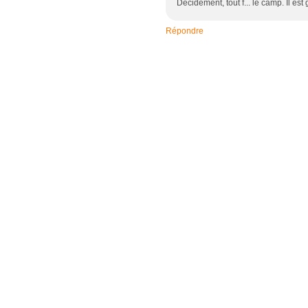
Décidément, tout f... le camp. Il est
Répondre