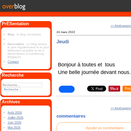
PrÉSentation
<< Aménagem
24 mars 2022
Blog
: le blog chestrolais
Jeudi
Description
: Le blog retrace
le plus régulièrement et le plus
fidèlement possible la vie à
Neufchâteau (Luxembourg-
Belgique).
Contact
Bonjour à toutes et tous
Une belle journée devant nous.
Recherche
Rep
Archives
<< Aménagem
Août 2026
commentaires
Juillet 2026
Juin 2026
Mai 2026
Ajouter un commentaire