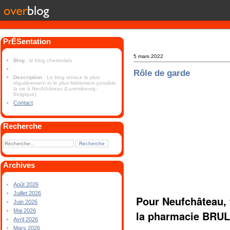
PrÉSentation
5 mars 2022
Blog
: le blog chestrolais
Rôle de garde
Description
: Le blog retrace le plus
régulièrement et le plus fidèlement possible
la vie à Neufchâteau (Luxembourg-
Belgique).
Contact
Recherche
Archives
Août 2026
Juillet 2026
Pour Neufchâteau, 
Juin 2026
Mai 2026
la pharmacie BRUL
Avril 2026
Mars 2026