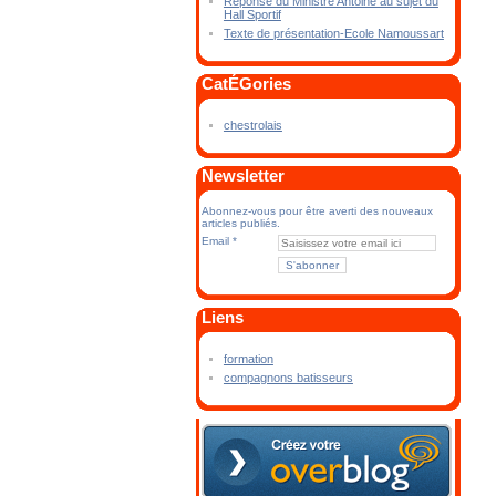
Réponse du Ministre Antoine au sujet du
Hall Sportif
Texte de présentation-Ecole Namoussart
CatÉGories
chestrolais
Newsletter
Abonnez-vous pour être averti des nouveaux
articles publiés.
Email
Liens
formation
compagnons batisseurs