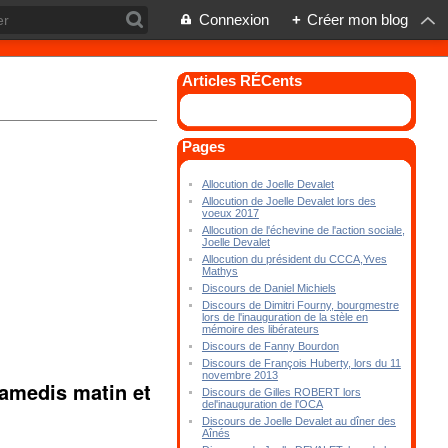
Connexion
+
Créer mon blog
Articles RÉCents
Pages
Allocution de Joelle Devalet
Allocution de Joelle Devalet lors des
voeux 2017
Allocution de l'échevine de l'action sociale,
Joelle Devalet
Allocution du président du CCCA,Yves
Mathys
Discours de Daniel Michiels
Discours de Dimitri Fourny, bourgmestre
lors de l'inauguration de la stèle en
mémoire des libérateurs
Discours de Fanny Bourdon
Discours de François Huberty, lors du 11
novembre 2013
samedis matin et
Discours de Gilles ROBERT lors
del'inauguration de l'OCA
Discours de Joelle Devalet au dîner des
Aînés