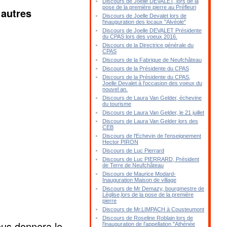
Discours de Joelle DEVALET, lors de la
pose de la première pierre au Préfleuri
 autres
Discours de Joelle Devalet lors de
l'inauguration des locaux "Alvéole"
Discours de Joelle DEVALET Présidente
du CPAS lors des voeux 2016.
Discours de la Directrice générale du
CPAS
Discours de la Fabrique de Neufchâteau
Discours de la Présidente du CPAS
Discours de la Présidente du CPAS,
Joelle Devalet à l'occasion des voeux du
nouvel an.
Discours de Laura Van Gelder, échevine
du tourisme
Discours de Laura Van Gelder, le 21 juillet
Discours de Laura Van Gelder lors des
CEB
Discours de l'Echevin de l'enseignement
Hector PIRON
Discours de Luc Pierrard
Discours de Luc PIERRARD, Président
de Terre de Neufchâteau
Discours de Maurice Modard-
Inauguration Maison de village
Discours de Mr Demazy, bourgmestre de
Léglise,lors de la pose de la première
pierre
Discours de Mr.LIMPACH à Cousteumont
Discours de Roseline Roblain lors de
ous donnera le
l'inauguration de l'appellation "Athénée