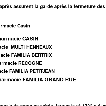
après assurent la garde après la fermeture des
rmacie Casin
harmacie CASIN
rmacie MULTI HENNEAUX
macie FAMILIA BERTRIX
pharmacie RECOGNE
macie FAMILIA PETITJEAN
 pharmacie FAMILIA GRAND RUE
decin de garde en soirée, former le n° 1733 qui v