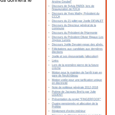
Arsène Geubel"
Discours de Sylvia PARDI, lors de
l'inauguration de l'OCA
Discours de Yves Mathy, Président du
CCCA
Discours du 21 juillet par Joelle DEVALET
Discours du Directeur général de la
commune
Discours du Président de l'Harmonie
Discours du Président Olivier Rigaux-Les
Joyeux Lurons
Discours Joëlle Devalet-repas des aînés.
Félicitations aux candidats aux dernières
élections
Joelle et ses épouvantails (allocution)
Links
Lors de la première pierre de la future
crèche
Motion pour le maintien de l'arrêt train en
gare de Neufchâteau
Motion votée pour une tarification unique
en électricité
Note de politique générale 2012-2018
Poème de Jacques Brel lu par Julie
LEDENT
Présentation du projet "FINGERFOOF"
Quatre pensionnés et allocution de la
Préfète
Réglement d'ordre intérieur