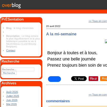
PrÉSentation
<< Tous en corr
20 avril 2022
Blog
: le blog chestrolais
A la mi-semaine
Description
: Le blog retrace
le plus régulièrement et le plus
fidèlement possible la vie à
Neufchâteau (Luxembourg-
Belgique).
Contact
Bonjour à toutes et à tous,
Passez une belle journée
Recherche
Prenez toujours bien soin de vo
Rep
Archives
Août 2026
<< Tous en corr
Juillet 2026
Juin 2026
commentaires
Mai 2026