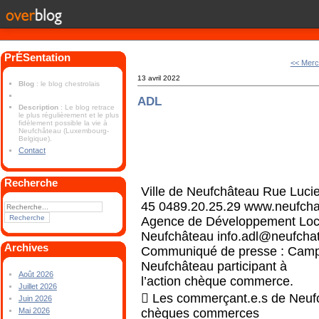
PrÉSentation
<< Merc
13 avril 2022
Blog
: le blog chestrolais
ADL
Description
: Le blog retrace
le plus régulièrement et le plus
fidèlement possible la vie à
Neufchâteau (Luxembourg-
Belgique).
Contact
Recherche
Ville de Neufchâteau
Rue Lucie
45
0489.20.25.29
www.neufcha
Agence de Développement Loc
Neufchâteau
info.adl@neufcha
Archives
Communiqué de presse
:
Camp
Neufchâteau participant à
Août 2026
l’action chèque commerce.
Juillet 2026

Les commerçant.e.s de Neuf
Juin 2026
chèques commerces
Mai 2026