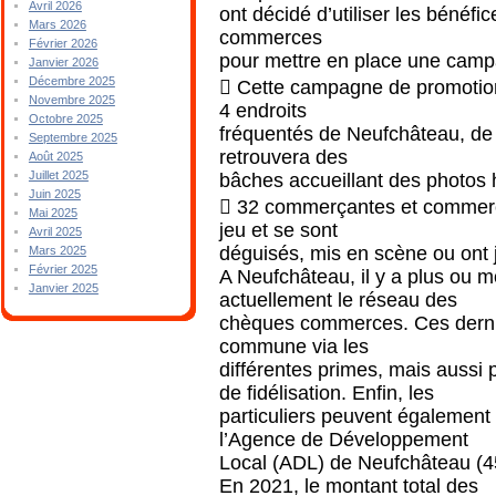
Avril 2026
ont décidé d’utiliser les bénéfic
Mars 2026
commerces
Février 2026
pour mettre en place une camp
Janvier 2026
Décembre 2025

Cette campagne de promotion v
Novembre 2025
4 endroits
Octobre 2025
fréquentés de Neufchâteau, de 
Septembre 2025
retrouvera des
Août 2025
Juillet 2025
bâches accueillant des photos
Juin 2025

32 commerçantes et commerç
Mai 2025
jeu et se sont
Avril 2025
déguisés, mis en scène ou ont 
Mars 2025
Février 2025
A Neufchâteau, il y a plus ou 
Janvier 2025
actuellement le réseau des
chèques
commerces.
Ces
dern
commune
via
les
différentes primes, mais auss
de fidélisation. Enfin, les
particuliers peuvent également
l’A
gence de Développement
Local (ADL) de Neufchâteau (4
En 2021, le montant total des