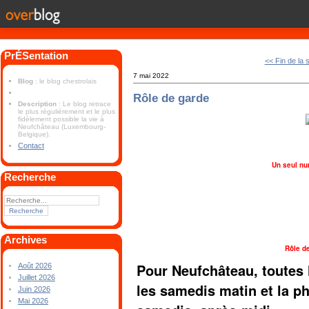
PrÉSentation
<< Fin de la
7 mai 2022
Blog
: le blog chestrolais
Rôle de garde
Description
: Le blog retrace
le plus régulièrement et le plus
fidèlement possible la vie à
Neufchâteau (Luxembourg-
Belgique).
Contact
Un seul nu
Recherche
Archives
Rôle d
Pour Neufchâteau, toutes 
Août 2026
Juillet 2026
les samedis matin et la 
Juin 2026
Mai 2026