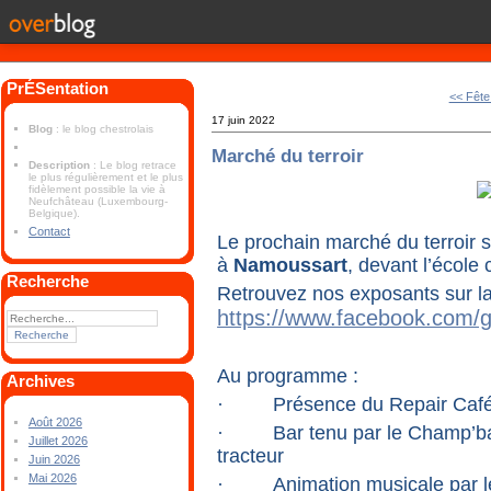
PrÉSentation
<< Fête
17 juin 2022
Blog
: le blog chestrolais
Marché du terroir
Description
: Le blog retrace
le plus régulièrement et le plus
fidèlement possible la vie à
Neufchâteau (Luxembourg-
Belgique).
Contact
Le prochain marché du terroir 
à
Namoussart
, devant l’école
Recherche
Retrouvez nos exposants sur l
https://www.facebook.com/
Au programme :
Archives
·
Présence du Repair Caf
Août 2026
·
Bar tenu par le Champ’ba
Juillet 2026
tracteur
Juin 2026
Mai 2026
·
Animation musicale par l