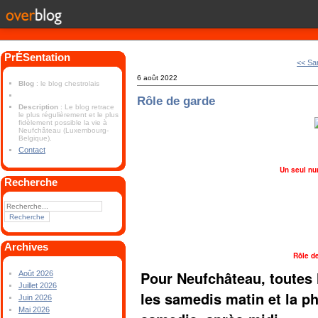
PrÉSentation
<< Sa
6 août 2022
Blog
: le blog chestrolais
Rôle de garde
Description
: Le blog retrace
le plus régulièrement et le plus
fidèlement possible la vie à
Neufchâteau (Luxembourg-
Belgique).
Contact
Un seul nu
Recherche
Archives
Rôle d
Pour Neufchâteau, toutes 
Août 2026
Juillet 2026
les samedis matin et la 
Juin 2026
Mai 2026