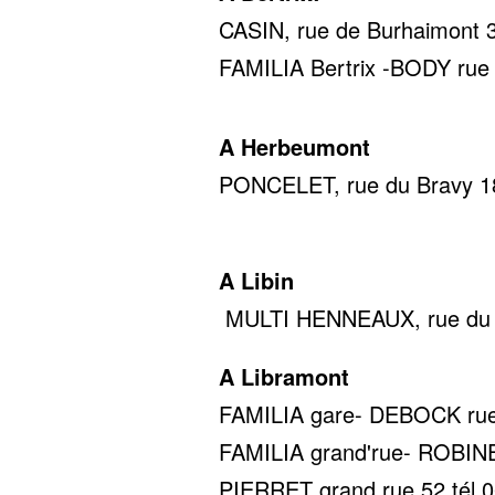
CASIN, rue de Burhaimont 36
FAMILIA Bertrix -BODY rue d
A Herbeumont
PONCELET, rue du Bravy 18,
0478 22
A Libin
MULTI HENNEAUX, rue du c
A Libramont
FAMILIA gare- DEBOCK rue d
FAMILIA grand'rue- ROBINET
PIERRET grand rue 52 tél 0