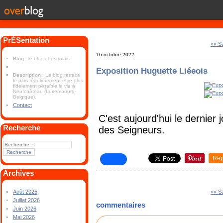
PrÉSentation
<< S
16 octobre 2022
Blog
: le blog chestrolais
Exposition Huguette Liéeois
Description
: Le blog retrace
le plus régulièrement et le plus
fidèlement possible la vie à
Neufchâteau (Luxembourg-
Belgique).
Contact
C'est aujourd'hui le dernier
Recherche
des Seigneurs.
Rep
Archives
<< S
Août 2026
Juillet 2026
commentaires
Juin 2026
Mai 2026