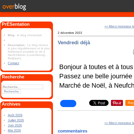
PrÉSentation
<< Merci monsieur le
2 décembre 2022
Blog
: le blog chestrolais
Vendredi déjà
Description
: Le blog retrace
le plus régulièrement et le plus
fidèlement possible la vie à
Neufchâteau (Luxembourg-
Belgique).
Contact
Bonjour à toutes et à tous
Passez une belle journée
Recherche
Marché de Noël, à Neufch
Rep
Archives
Août 2026
Juillet 2026
<< Merci monsieur le
Juin 2026
commentaires
Mai 2026