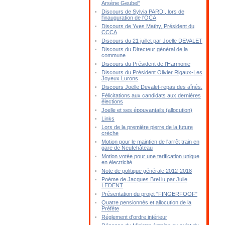
Arsène Geubel"
Discours de Sylvia PARDI, lors de
l'inauguration de l'OCA
Discours de Yves Mathy, Président du
CCCA
Discours du 21 juillet par Joelle DEVALET
Discours du Directeur général de la
commune
Discours du Président de l'Harmonie
Discours du Président Olivier Rigaux-Les
Joyeux Lurons
Discours Joëlle Devalet-repas des aînés.
Félicitations aux candidats aux dernières
élections
Joelle et ses épouvantails (allocution)
Links
Lors de la première pierre de la future
crèche
Motion pour le maintien de l'arrêt train en
gare de Neufchâteau
Motion votée pour une tarification unique
en électricité
Note de politique générale 2012-2018
Poème de Jacques Brel lu par Julie
LEDENT
Présentation du projet "FINGERFOOF"
Quatre pensionnés et allocution de la
Préfète
Réglement d'ordre intérieur