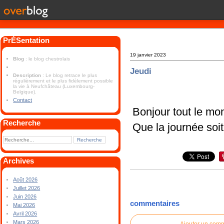
PrÉSentation
19 janvier 2023
Blog
: le blog chestrolais
Jeudi
Description
: Le blog retrace le plus
régulièrement et le plus fidèlement possible
la vie à Neufchâteau (Luxembourg-
Belgique).
Contact
Bonjour tout le mo
Recherche
Que la journée soit
Archives
Août 2026
Juillet 2026
Juin 2026
commentaires
Mai 2026
Avril 2026
Mars 2026
Ajouter un com