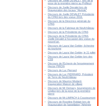
Discours de Joelle DEVALET, lors de la
pose de la première pierre au Préfleuri
Discours de Joelle Devalet lors de
l'inauguration des locaux "Alvéole"
Discours de Joelle DEVALET Présidente
du CPAS lors des voeux 2016.
Discours de la Directrice générale du
CPAS
Discours de la Fabrique de Neufchâteau
Discours de la Présidente du CPAS
Discours de la Présidente du CPAS,
Joelle Devalet à l'occasion des voeux du
nouvel an.
Discours de Laura Van Gelder, échevine
du tourisme
Discours de Laura Van Gelder, le 21 juillet
Discours de Laura Van Gelder lors des
CEB
Discours de l'Echevin de l'enseignement
Hector PIRON
Discours de Luc Pierrard
Discours de Luc PIERRARD, Président
de Terre de Neufchâteau
Discours de Maurice Modard-
Inauguration Maison de village
Discours de Mr Demazy, bourgmestre de
Léglise,lors de la pose de la première
pierre
Discours de Mr.LIMPACH à Cousteumont
Discours de Roseline Roblain lors de
l'inauguration de l'appellation "Athénée