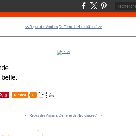
<< Repas des Anciens
De Terre de Neufchâteau" >>
nde
 belle.
Repost
0
<< Repas des Anciens
De Terre de Neufchâteau" >>
mentaire