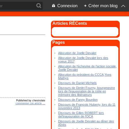
Connexion
+
Créer mon blog
Articles RÉCents
Pages
Allocution de Joelle Devalet
Allocution de Joelle Devalet lors des
voeux 2017
Allocution de l'échevine de l'action sociale,
Joelle Devalet
Allocution du président du CCCA,Yves
Mathys
Discours de Daniel Michiels
Discours de Dimitri Fourny, bourgmestre
lors de l'inauguration de la stèle en
mémoire des libérateurs
Discours de Fanny Bourdon
Published by chestrolais
commenter cet article
…
Discours de François Huberty, lors du 11
novembre 2013
Discours de Gilles ROBERT lors
del'inauguration de l'OCA
Discours de Joelle Devalet au dîner des
Aînés