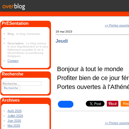
PrÉSentation
<< Portes ouvert
18 mai 2023
Blog
: le blog chestrolais
Jeudi
Description
: Le blog retrace
le plus régulièrement et le plus
fidèlement possible la vie à
Neufchâteau (Luxembourg-
Belgique).
Contact
Bonjour à tout le monde
Recherche
Profiter bien de ce jour fér
Portes ouvertes à l'Athén
Archives
Rep
Août 2026
Juillet 2026
Juin 2026
<< Portes ouvert
Mai 2026