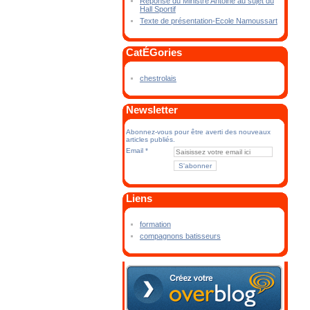
Réponse du Ministre Antoine au sujet du
Hall Sportif
Texte de présentation-Ecole Namoussart
CatÉGories
chestrolais
Newsletter
Abonnez-vous pour être averti des nouveaux
articles publiés.
Email
Liens
formation
compagnons batisseurs