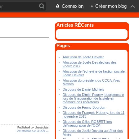
Connexion
+
Créer mon blog
Articles RÉCents
Pages
Allocution de Joelle Devalet
Allocution de Joelle Devalet lors des
voeux 2017
Allocution de l'échevine de l'action sociale,
Joelle Devalet
Allocution du président du CCCA,Yves
Mathys
Discours de Daniel Michiels
Discours de Dimitri Fourny, bourgmestre
lors de l'inauguration de la stèle en
mémoire des libérateurs
Discours de Fanny Bourdon
Discours de François Huberty, lors du 11
novembre 2013
Discours de Gilles ROBERT lors
del'inauguration de l'OCA
Published by chestrolais
Discours de Joelle Devalet au dîner des
commenter cet article
…
Aînés