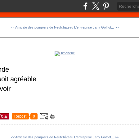
<< Amicale des pompiers de Neufchâteau
L'entreprise Jany Gofflot... >>
nde
oit agréable
voir
Repost
0
<< Amicale des pompiers de Neufchâteau
L'entreprise Jany Gofflot... >>