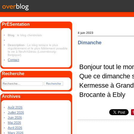
PrÉSentation
4 juin 2023
Blog
: le blog chestrolais
Dimanche
Description
: Le blog retrace le plus
régulièrement et le plus fidèlement possible
la vie à Neufchâteau (Luxembourg-
Belgique).
Contact
Bonjour tout le mo
Recherche
Que ce dimanche s
Kermesse à Grand
Brocante à Ebly
Archives
Août 2026
Juillet 2026
Juin 2026
Mai 2026
Avril 2026
Mars 2026