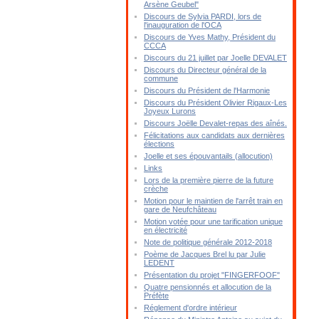
Arsène Geubel"
Discours de Sylvia PARDI, lors de
l'inauguration de l'OCA
Discours de Yves Mathy, Président du
CCCA
Discours du 21 juillet par Joelle DEVALET
Discours du Directeur général de la
commune
Discours du Président de l'Harmonie
Discours du Président Olivier Rigaux-Les
Joyeux Lurons
Discours Joëlle Devalet-repas des aînés.
Félicitations aux candidats aux dernières
élections
Joelle et ses épouvantails (allocution)
Links
Lors de la première pierre de la future
crèche
Motion pour le maintien de l'arrêt train en
gare de Neufchâteau
Motion votée pour une tarification unique
en électricité
Note de politique générale 2012-2018
Poème de Jacques Brel lu par Julie
LEDENT
Présentation du projet "FINGERFOOF"
Quatre pensionnés et allocution de la
Préfète
Réglement d'ordre intérieur