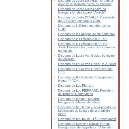
Discours de Joelle DEVALET, lors de la
pose de la première pierre au Préfleuri
Discours de Joelle Devalet lors de
l'inauguration des locaux "Alvéole"
Discours de Joelle DEVALET Présidente
du CPAS lors des voeux 2016.
Discours de la Directrice générale du
CPAS
Discours de la Fabrique de Neufchâteau
Discours de la Présidente du CPAS
Discours de la Présidente du CPAS,
Joelle Devalet à l'occasion des voeux du
nouvel an.
Discours de Laura Van Gelder, échevine
du tourisme
Discours de Laura Van Gelder, le 21 juillet
Discours de Laura Van Gelder lors des
CEB
Discours de l'Echevin de l'enseignement
Hector PIRON
Discours de Luc Pierrard
Discours de Luc PIERRARD, Président
de Terre de Neufchâteau
Discours de Maurice Modard-
Inauguration Maison de village
Discours de Mr Demazy, bourgmestre de
Léglise,lors de la pose de la première
pierre
Discours de Mr.LIMPACH à Cousteumont
Discours de Roseline Roblain lors de
l'inauguration de l'appellation "Athénée