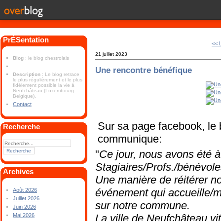
PrÉSentation
<< L
21 juillet 2023
Blog
: le blog chestrolais
Une rencontre bénéfique
Description
: Le blog retrace
le plus régulièrement et le plus
fidèlement possible la vie à
Neufchâteau (Luxembourg-
Belgique).
Contact
Sur sa page facebook, le
Recherche
communique:
"
Ce jour, nous avons été à
Stagiaires/Profs./bénévol
Archives
Une manière de réitérer not
événement qui accueille/mo
Août 2026
Juillet 2026
sur notre commune.
Juin 2026
La ville de Neufchâteau v
Mai 2026