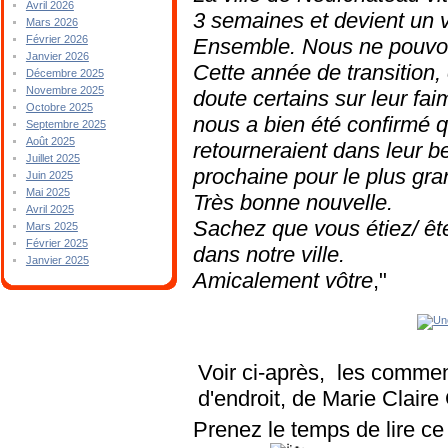
Avril 2026
3 semaines et devient un 
Mars 2026
Février 2026
Ensemble. Nous ne pouvon
Janvier 2026
Cette année de transition,
Décembre 2025
Novembre 2025
doute certains sur leur faim
Octobre 2025
nous a bien été confirmé q
Septembre 2025
Août 2025
retourneraient dans leur b
Juillet 2025
prochaine pour le plus gra
Juin 2025
Mai 2025
Très bonne nouvelle.
Avril 2025
Sachez que vous étiez/ ête
Mars 2025
Février 2025
dans notre ville.
Janvier 2025
Amicalement vôtre
,"
Voir ci-après, les comme
d'endroit, de Marie Clair
Prenez le temps de lire ce 