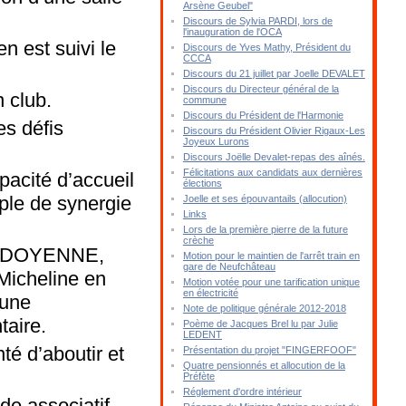
Arsène Geubel"
Discours de Sylvia PARDI, lors de
l'inauguration de l'OCA
n est suivi le
Discours de Yves Mathy, Président du
CCCA
Discours du 21 juillet par Joelle DEVALET
Discours du Directeur général de la
n club.
commune
Discours du Président de l'Harmonie
es défis
Discours du Président Olivier Rigaux-Les
Joyeux Lurons
Discours Joëlle Devalet-repas des aînés.
Félicitations aux candidats aux dernières
pacité d’accueil
élections
mple de synergie
Joelle et ses épouvantails (allocution)
Links
Lors de la première pierre de la future
crèche
DU DOYENNE,
Motion pour le maintien de l'arrêt train en
gare de Neufchâteau
 Micheline en
Motion votée pour une tarification unique
en électricité
mune
Note de politique générale 2012-2018
taire.
Poème de Jacques Brel lu par Julie
LEDENT
té d’aboutir et
Présentation du projet "FINGERFOOF"
Quatre pensionnés et allocution de la
Préfète
Réglement d'ordre intérieur
de associatif