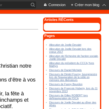
Connexion
+
Créer mon blog
Articles RÉCents
Pages
Allocution de Joelle Devalet
Allocution de Joelle Devalet lors des
voeux 2017
Allocution de l'échevine de l'action sociale,
Joelle Devalet
Allocution du président du CCCA,Yves
hristian notre
Mathys
Discours de Daniel Michiels
Discours de Dimitri Fourny, bourgmestre
lors de l'inauguration de la stèle en
ns d’être à vos
mémoire des libérateurs
Discours de Fanny Bourdon
Discours de François Huberty, lors du 11
novembre 2013
, la fête à
Discours de Gilles ROBERT lors
tinchamps et
del'inauguration de l'OCA
Discours de Joelle Devalet au dîner des
iatif.
Aînés