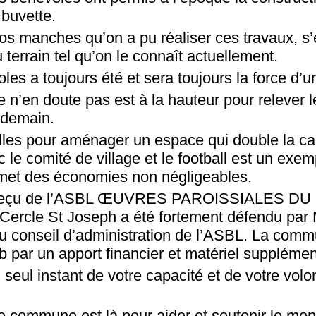
 buvette.
os manches qu’on a pu réaliser ces travaux, s’e
errain tel qu’on le connaît actuellement.
les a toujours été et sera toujours la force d’u
je n’en doute pas est à la hauteur pour relever l
e demain.
lles pour aménager un espace qui double la ca
 le comité de village et le football est un exe
ermet des économies non négligeables.
ier reçu de l’ASBL ŒUVRES PAROISSIALES 
u Cercle St Joseph a été fortement défendu par
u conseil d’administration de l’ASBL. La com
 par un apport financier et matériel supplémen
seul instant de votre capacité et de votre volon
commune est là pour aider et soutenir le mon