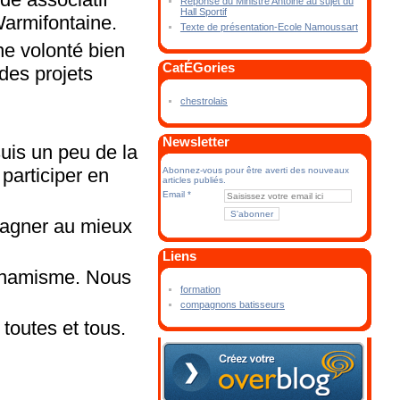
Réponse du Ministre Antoine au sujet du
Hall Sportif
Warmifontaine.
Texte de présentation-Ecole Namoussart
ne volonté bien
CatÉGories
des projets
chestrolais
Newsletter
suis un peu de la
 participer en
Abonnez-vous pour être averti des nouveaux
articles publiés.
Email
mpagner au mieux
Liens
dynamisme. Nous
formation
compagnons batisseurs
toutes et tous.