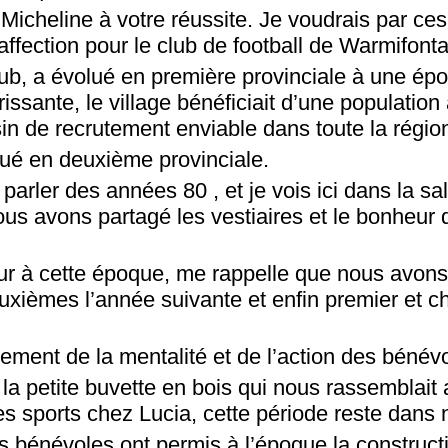
Micheline à votre réussite. Je voudrais par ce
ffection pour le club de football de Warmifonta
club, a évolué en première provinciale à une ép
lorissante, le village bénéficiait d’une populati
in de recrutement enviable dans toute la régio
lué en deuxième provinciale.
parler des années 80 , et je vois ici dans la sal
us avons partagé les vestiaires et le bonheur d
ur à cette époque, me rappelle que nous avons
euxièmes l’année suivante et enfin premier et 
ement de la mentalité et de l’action des bénév
a petite buvette en bois qui nous rassemblait 
es sports chez Lucia, cette période reste dans
s bénévoles ont permis à l’époque la construct