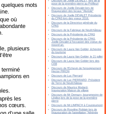
Discours de Joelle DEVALET, lors de la
s quelques mots
pose de la première pierre au Préfleuri
Discours de Joelle Devalet lors de
ine.
l'inauguration des locaux "Alvéole"
Discours de Joelle DEVALET Présidente
oque où
du CPAS lors des voeux 2016.
Discours de la Directrice générale du
on abondante
CPAS
Discours de la Fabrique de Neufchâteau
n.
Discours de la Présidente du CPAS
Discours de la Présidente du CPAS,
Joelle Devalet à l'occasion des voeux du
nouvel an.
le, plusieurs
Discours de Laura Van Gelder, échevine
du tourisme
’être
Discours de Laura Van Gelder, le 21 juillet
Discours de Laura Van Gelder lors des
CEB
 terminé
Discours de l'Echevin de l'enseignement
Hector PIRON
champions en
Discours de Luc Pierrard
Discours de Luc PIERRARD, Président
de Terre de Neufchâteau
Discours de Maurice Modard-
oles.
Inauguration Maison de village
Discours de Mr Demazy, bourgmestre de
après les
Léglise,lors de la pose de la première
pierre
 nos cœurs.
Discours de Mr.LIMPACH à Cousteumont
Discours de Roseline Roblain lors de
ion d’une salle
l'inauguration de l'appellation "Athénée