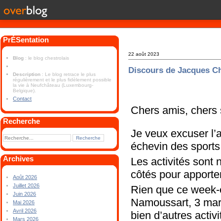
PrÉSentation
22 août 2023
Blog
: le blog chestrolais
Discours de Jacques C
Description
: Le blog retrace le plus
régulièrement et le plus fidèlement possible
la vie à Neufchâteau (Luxembourg-
Belgique).
Contact
Chers amis, chers s
Recherche
Je veux excuser l’
échevin des sports
Archives
Les activités sont
côtés pour apporte
Août 2026
Juillet 2026
Rien que ce week-en
Juin 2026
Namoussart, 3 mar
Mai 2026
Avril 2026
bien d’autres activi
Mars 2026