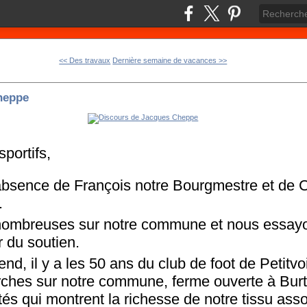
<< Des travaux
Dernière semaine de vacances >>
heppe
portifs,
absence de François notre Bourgmestre et de C
.
 nombreuses sur notre commune et nous essayo
r du soutien.
d, il y a les 50 ans du club de foot de Petitvoir
ches sur notre commune, ferme ouverte à Bur
tés qui montrent la richesse de notre tissu assoc