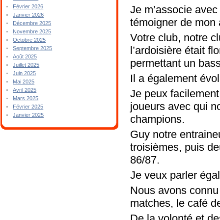
Je m’associe avec 
Février 2026
Janvier 2026
témoigner de mon a
Décembre 2025
Novembre 2025
Votre club, notre 
Octobre 2025
l’ardoisière était f
Septembre 2025
Août 2025
permettant un bass
Juillet 2025
Juin 2025
Il a également évo
Mai 2025
Avril 2025
Je peux facilement 
Mars 2025
joueurs avec qui no
Février 2025
Janvier 2025
champions.
Guy notre entraine
troisièmes, puis d
86/87.
Je veux parler égal
Nous avons connu l
matches, le café d
De la volonté et de