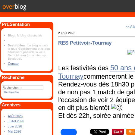
PrÉSentation
<< A l
2 août 2023
Blog
: le blog chestrolais
RES Petitvoir-Tournay
Description
: Le blog retrace
le plus régulièrement et le plus
fidèlement possible la vie à
Neufchâteau (Luxembourg-
Belgique).
Contact
50 ans 
Les festivités des
Tournay
commenceront le 
Recherche
Rendez-vous dès 18h30 pour
de non pas 1 match de gal
l'occasion de voir 2 équip
Archives
en dit plus bientôt
Et dès 22h, soirée animé
Août 2026
Juillet 2026
Juin 2026
Rep
Mai 2026