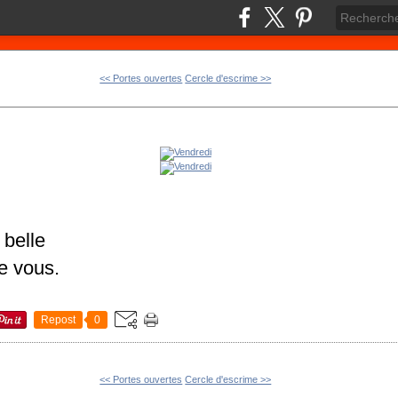
<< Portes ouvertes
Cercle d'escrime >>
 belle
e vous.
Repost
0
<< Portes ouvertes
Cercle d'escrime >>