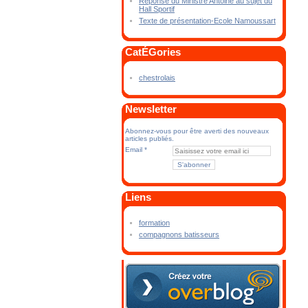
Réponse du Ministre Antoine au sujet du
Hall Sportif
Texte de présentation-Ecole Namoussart
CatÉGories
chestrolais
Newsletter
Abonnez-vous pour être averti des nouveaux
articles publiés.
Email
Liens
formation
compagnons batisseurs