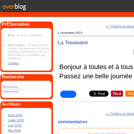
PrÉSentation
<< Théâtre au Moul
1 novembre 2023
Blog
: le blog chestrolais
La Toussaint
Description
: Le blog retrace
le plus régulièrement et le plus
fidèlement possible la vie à
Neufchâteau (Luxembourg-
Belgique).
Contact
Bonjour à toutes et à tous
Passez une belle journée
Recherche
Rep
Archives
<< Théâtre au Moul
Août 2026
Juillet 2026
commentaires
Juin 2026
Mai 2026
Ajouter un commentaire