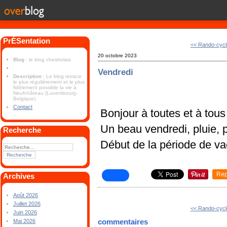
PrÉSentation
<< Rando-cycl
20 octobre 2023
Blog
: le blog chestrolais
Vendredi
Description
: Le blog retrace
le plus régulièrement et le plus
fidèlement possible la vie à
Neufchâteau (Luxembourg-
Belgique).
Contact
Bonjour à toutes et à tous
Un beau vendredi, pluie, p
Recherche
Début de la période de v
Rep
Archives
Août 2026
Juillet 2026
<< Rando-cycl
Juin 2026
commentaires
Mai 2026