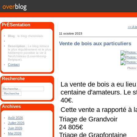
PrÉSentation
<< A l
11 octobre 2023
Blog
: le blog chestrolais
Vente de bois aux particuliers
Description
: Le blog retrace
le plus régulièrement et le plus
fidèlement possible la vie à
Neufchâteau (Luxembourg-
Belgique).
Contact
Photos
Recherche
La vente de bois a eu li
centaine d'amateurs. Le s
40€.
Archives
Cette vente a rapporté à 
Triage de Grandvoir
Août 2026
Juillet 2026
24 805€
Juin 2026
Triage de Grapfontaine
Mai 2026