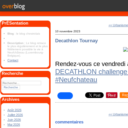
PrÉSentation
<< Urbanisme
10 novembre 2023
Blog
: le blog chestrolais
Decathlon Tournay
Description
: Le blog retrace
le plus régulièrement et le plus
fidèlement possible la vie à
Neufchâteau (Luxembourg-
Belgique).
Contact
Rendez-vous ce vendredi 
DECATHLON challenge d
Recherche
#Neufchateau
Rep
Archives
Août 2026
<< Urbanisme
Juillet 2026
Juin 2026
commentaires
Mai 2026