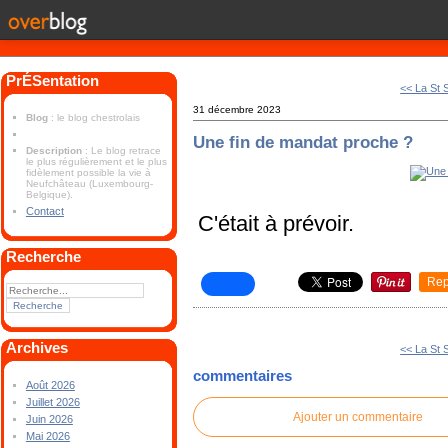
PrÉSentation
<< La St 
31 décembre 2023
Blog
: le blog chestrolais
Une fin de mandat proche ?
Description
: Le blog retrace
le plus régulièrement et le plus
fidèlement possible la vie à
Neufchâteau (Luxembourg-
Belgique).
Contact
C'était à prévoir.
Recherche
Rep
Archives
<< La St 
commentaires
Août 2026
Juillet 2026
Ajouter un commentaire
Juin 2026
Mai 2026