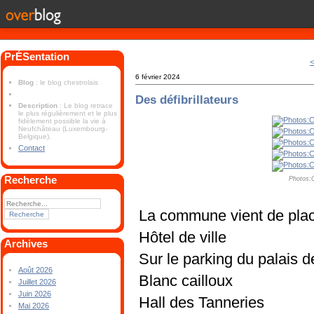
PrÉSentation
<
6 février 2024
Blog
: le blog chestrolais
Des défibrillateurs
Description
: Le blog retrace
le plus régulièrement et le plus
fidèlement possible la vie à
Neufchâteau (Luxembourg-
Belgique).
Contact
Recherche
Photos:C
La commune vient de placer
Hôtel de ville
Archives
Sur le parking du palais d
Août 2026
Blanc cailloux
Juillet 2026
Juin 2026
Hall des Tanneries
Mai 2026