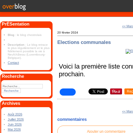
PrÉSentation
<< Mard
20 février 2024
Blog
: le blog chestrolais
Elections communales
Description
: Le blog retrace
le plus régulièrement et le plus
fidèlement possible la vie à
Neufchâteau (Luxembourg-
Belgique).
Contact
Voici la première liste co
prochain.
Recherche
Rep
Archives
<< Mard
Août 2026
commentaires
Juillet 2026
Juin 2026
Mai 2026
Ajouter un commentaire