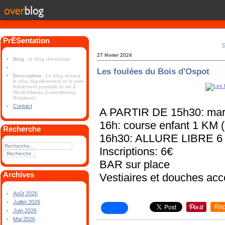
PrÉSentation
<
27 février 2024
Blog
: le blog chestrolais
Les foulées du Bois d'Ospot
Description
: Le blog retrace
le plus régulièrement et le plus
fidèlement possible la vie à
Neufchâteau (Luxembourg-
Belgique).
Contact
A PARTIR DE 15h30: mar
16h: course enfant 1 KM (
Recherche
16h30: ALLURE LIBRE 6 
Inscriptions: 6€
BAR sur place
Archives
Vestiaires et douches acc
Août 2026
Juillet 2026
Rep
Juin 2026
Mai 2026