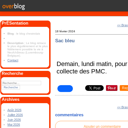
PrÉSentation
<< Bra
18 février 2024
Blog
: le blog chestrolais
Sac bleu
Description
: Le blog retrace
le plus régulièrement et le plus
fidèlement possible la vie à
Neufchâteau (Luxembourg-
Belgique).
Contact
Demain, lundi matin, pou
collecte des PMC.
Recherche
Rep
Archives
<< Bra
Août 2026
commentaires
Juillet 2026
Juin 2026
Mai 2026
Ajouter un commentaire