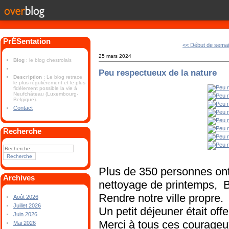
PrÉSentation
<< Début de sema
25 mars 2024
Blog
: le blog chestrolais
Peu respectueux de la nature
Description
: Le blog retrace
le plus régulièrement et le plus
fidèlement possible la vie à
Neufchâteau (Luxembourg-
Belgique).
Contact
Recherche
Plus de 350 personnes ont 
Archives
nettoyage de printemps, 
Rendre notre ville propre.
Août 2026
Juillet 2026
Un petit déjeuner était offer
Juin 2026
Merci à tous ces courageu
Mai 2026