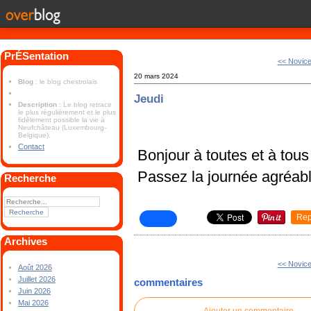
PrÉSentation
<< Novic
20 mars 2024
Blog
: le blog chestrolais
Jeudi
Description
: Le blog retrace
le plus régulièrement et le plus
fidèlement possible la vie à
Neufchâteau (Luxembourg-
Belgique).
Contact
Bonjour à toutes et à tous
Passez la journée agréab
Recherche
Rep
Archives
<< Novic
Août 2026
Juillet 2026
commentaires
Juin 2026
Mai 2026
Ajouter un commentaire