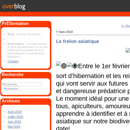
PrÉSentation
<< Jeu
7 mars 2024
Blog
: le blog chestrolais
Le frelon asiatique
Description
: Le blog retrace
le plus régulièrement et le plus
fidèlement possible la vie à
Neufchâteau (Luxembourg-
Belgique).
Contact
Entre le 1er février
Recherche
sort d’hibernation et les r
qui vont servir aux future
et dangereuse prédatrice p
Le moment idéal pour une 
Archives
tous, apiculteurs, amoureu
apprendre à identifier et à
Août 2026
Juillet 2026
asiatique sur notre biodive
Juin 2026
Mai 2026
date!