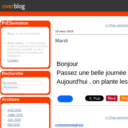
PrÉSentation
<< Pour service
19 mars 2024
Blog
: le blog chestrolais
Mardi
Description
: Le blog retrace
le plus régulièrement et le plus
fidèlement possible la vie à
Neufchâteau (Luxembourg-
Belgique).
Contact
Bonjour
Passez une belle journée
Recherche
Aujourd'hui , on plante le
Rep
Archives
Août 2026
Juillet 2026
<< Pour service
Juin 2026
commentaires
Mai 2026